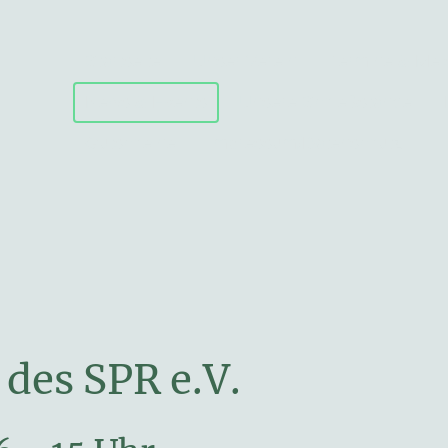
Startseite
Unser Verein
News & Events
Unsere Schießstände
Gutscheine
Impressum/Datenschutz
des SPR e.V.