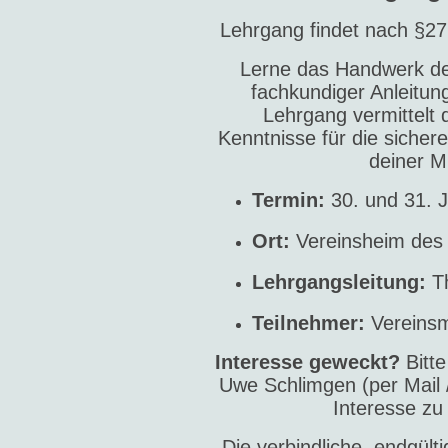
Lehrgang findet nach §27
Lerne das Handwerk de
fachkundiger Anleitu
Lehrgang vermittelt 
Kenntnisse für die sicher
deiner M
Termin:
30. und 31. 
Ort:
Vereinsheim des
Lehrgangsleitung:
Th
Teilnehmer:
Vereinsm
Interesse geweckt?
Bitte
Uwe Schlimgen (per Mail
Interesse z
Die verbindliche, endgült