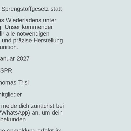
 Sprengstoffgesetz statt
s Wiederladens unter
ng. Unser kommender
dir alle notwendigen
e und präzise Herstellung
unition.
Januar 2027
 SPR
omas Trisl
itglieder
 melde dich zunächst bei
 /WhatsApp) an, um dein
u bekunden.
ige Anmeldung erfolgt im